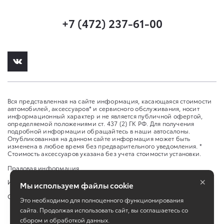
+7 (472) 237-61-00
Вся представленная на сайте информация, касающаяся стоимости
автомобилей, аксессуаров* и сервисного обслуживания, носит
информационный характер и не является публичной офертой,
определяемой положениями ст. 437 (2) ГК РФ. Для получения
подробной информации обращайтесь в наши автосалоны.
Опубликованная на данном сайте информация может быть
изменена в любое время без предварительного уведомления. *
Стоимость аксессуаров указана без учета стоимости установки.
Правовая информация
×
Изменить настройку cookies
Мы используем файлы cookie
Сбросить cookie
Это необходимо для полноценного функционирования
сайта. Продолжая использовать сайт, вы соглашаетесь со
сбором и обработкой данных.