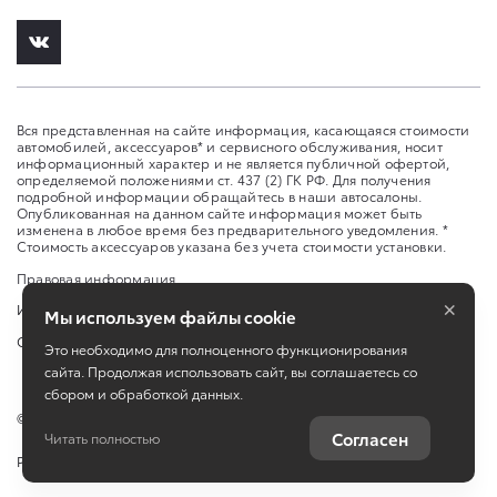
Вся представленная на сайте информация, касающаяся стоимости
автомобилей, аксессуаров* и сервисного обслуживания, носит
информационный характер и не является публичной офертой,
определяемой положениями ст. 437 (2) ГК РФ. Для получения
подробной информации обращайтесь в наши автосалоны.
Опубликованная на данном сайте информация может быть
изменена в любое время без предварительного уведомления. *
Стоимость аксессуаров указана без учета стоимости установки.
Правовая информация
×
Изменить настройку cookies
Мы используем файлы cookie
Сбросить cookie
Это необходимо для полноценного функционирования
сайта. Продолжая использовать сайт, вы соглашаетесь со
сбором и обработкой данных.
©
2026
Toyota
Согласен
Читать полностью
Работает на технологиях
TradeDealer