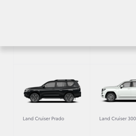
1. TOYOTA RACING
Сегодня, на пресс-конференци
«Тойота Мотор Корпорэйшн» А
RAV4
Highlander
в Чемпионат мира по ралли (W
в WRC с 1973 по 1999 год, выи
зачете пилотов и 3 — в команд
в составе заводской команды T
Моторспорт» (Германия) постр
согласно регламенту Чемпиона
«В прошлом году в Финляндии
Land Cruiser Prado
Land Cruiser 30
поклонников автоспорта спраш
когда наша компания вернётся