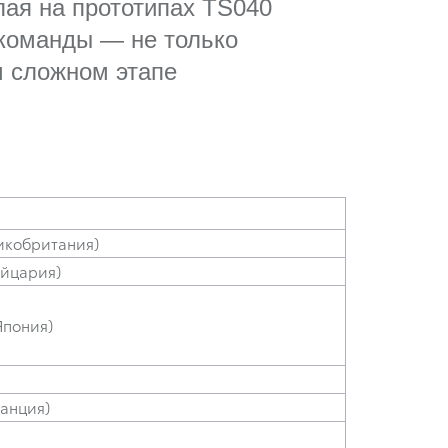
пая на прототипах TS040
 команды — не только
м сложном этапе
икобритания)
ейцария)
Япония)
анция)