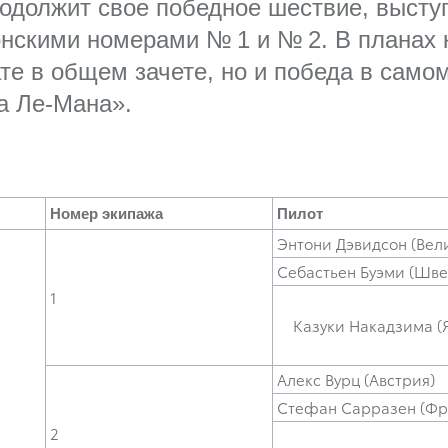
одолжит свое победное шествие, высту
онскими номерами № 1 и № 2. В планах
е в общем зачете, но и победа в само
а Ле-Мана».
Номер экипажа
Пилот
Энтони Дэвидсон (Вел
Себастьен Буэми (Шв
1
Казуки Накадзима (
Алекс Вурц (Австрия)
Стефан Сарразен (Фр
2