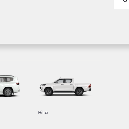
и, посвященной планам компании по уча
кио Тойода объявил о возвращении заво
Fortuner
RC) после пятнадцатилетнего перерыва
грав 43 этапа и завоевав семь чемпион
ном). Точный состав экипажей, которые
oyota, пока не определен. Для участия 
оит два гоночных автомобиля Toyota Y
та.
 множество
0
Hilux
ивали меня о том,
 в Чемпионат