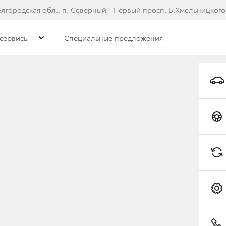
лгородская обл., п. Северный - Первый просп. Б.Хмельницкого,
сервисы
Специальные предложения
илерского центра
Вакансии
АЕТСЯ В ЧЕМПИОНАТ 
НЫ В ОБЛАСТИ АВТОС
Toyota C-HR