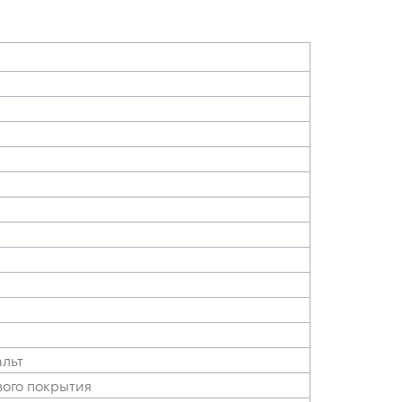
альт
вого покрытия