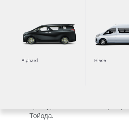
мира по ралли (WRC). Было пр
многие помнят историю наших
Тогда я понял, что мы должны
Мы будем выступать в WRC, н
это возвращением — в 2017 г
с нуля. В последний раз Toyot
на трассах мирового ралли в 1
Alphard
Hiace
наша программа сезона-2017 —
к которой мы должны идеально
и команду, и автомобили», —
планы по участию в Чемпиона
президент «Тойота Мотор Кор
Тойода.