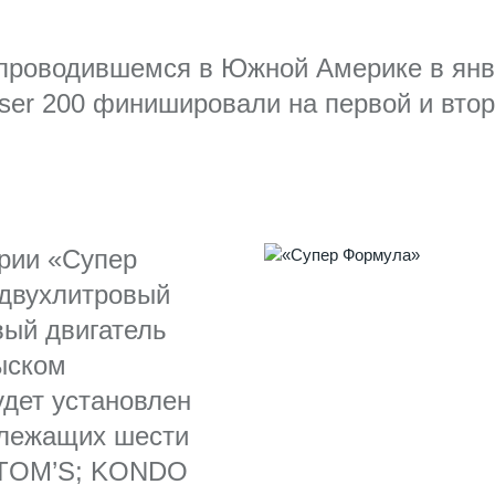
проводившемся в Южной Америке в январ
iser 200 финишировали на первой и втор
ерии «Супер
 двухлитровый
ый двигатель
ыском
удет установлен
длежащих шести
TOM’S; KONDO