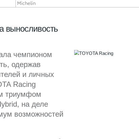
Michelin
на выносливость
тала чемпионом
ть, одержав
ителей и личных
OTA Racing
им триумфом
brid, на деле
мум возможностей