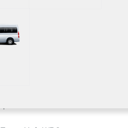
иятно видеть, что
 выступлений.
 вернуться.
о я бы не назвал
оду мы всё начнём
a боролась
999 году, поэтому
 это новая эра,
 подготовить
 прокомментировал
те мира по ралли
порэйшн» Акио