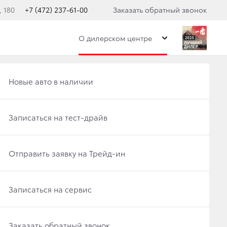
 180
+7 (472) 237-61-00
Заказать обратный звонок
О дилерском центре
Получить консультацию по кредиту
Рассчитать кредит
Новые авто в наличии
Отправить заявку на Трейд-ин
Записаться на сервис
Записаться на тест-драйв
МИРА ПО РАЛЛИ
ПОРТА НА 2015
Записаться на сервис
Отправить заявку на Трейд-ин
Отправить заявку на Трейд-ин
Заказать обратный звонок
Заказать обратный звонок
Записаться на сервис
Заказать обратный звонок