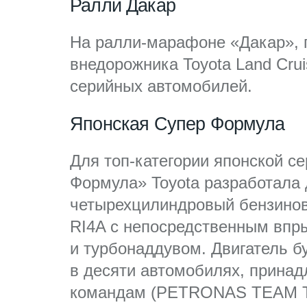
Ралли Дакар
На ралли-марафоне «Дакар», 
внедорожника Toyota Land Cru
серийных автомобилей.
Японская Супер Формула
Для топ-категории японской с
Формула» Toyota разработала
четырехцилиндровый бензинов
RI4A с непосредственным впр
и турбонаддувом. Двигатель б
в десяти автомобилях, прина
командам (PETRONAS TEAM 