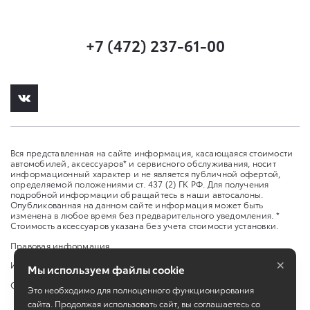
+7 (472) 237-61-00
Вся представленная на сайте информация, касающаяся стоимости
автомобилей, аксессуаров* и сервисного обслуживания, носит
информационный характер и не является публичной офертой,
определяемой положениями ст. 437 (2) ГК РФ. Для получения
подробной информации обращайтесь в наши автосалоны.
Опубликованная на данном сайте информация может быть
изменена в любое время без предварительного уведомления. *
Стоимость аксессуаров указана без учета стоимости установки.
Правовая информация
×
Изменить настройку cookies
Мы используем файлы cookie
Сбросить cookie
Это необходимо для полноценного функционирования
сайта. Продолжая использовать сайт, вы соглашаетесь со