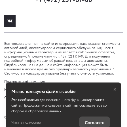
Вся представленная на сайте информация, касающаяся стоимости
автомобилей, аксессуаров* и сервисного обслуживания, носит
информационный характер и не является публичной офертой,
определяемой положениями ст. 437 (2) ГК РФ. Для получения
подробной информации обращайтесь в наши автосалоны.
Опубликованная на данном сайте информация может быть
изменена в любое время без предварительного уведомления. *
Стоимость аксессуаров указана без учета стоимости установки.
Правовая информация
×
Изменить настройку cookies
Мы используем файлы cookie
Сбросить cookie
Это необходимо для полноценного функционирования
сайта. Продолжая использовать сайт, вы соглашаетесь со
сбором и обработкой данных.
©
2026
Toyota
Согласен
Читать полностью